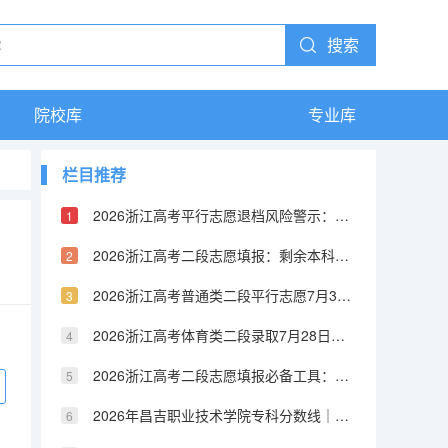
搜索
院校库
专业库
栏目推荐
2026浙江高考平行志愿退档风险警示：身体条件、单科成绩、外语语种这三大红线别碰
2026浙江高考二段志愿填报：剩余本科计划2369个，选考物理+化学仍有公办本科机会
2026浙江高考普通类二段平行志愿7月30日投档！8月1日可查录取，未被录取还有征求机会
2026浙江高考体育类二段录取7月28日启动！综合分460分以上如何选校？
2026浙江高考二段志愿填报必备工具：蔷薇智愿免费辅助系统已上线，剩余计划这样查
2026年昌吉职业技术学院专科分数线｜费用、住宿、FAQ全解答