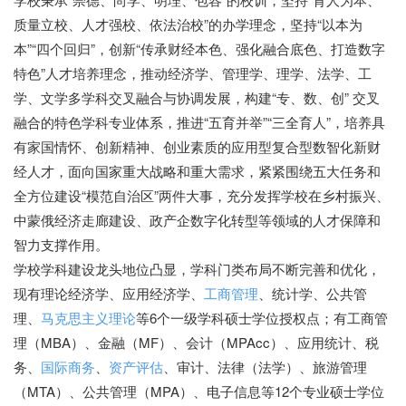
质量立校、人才强校、依法治校”的办学理念，坚持“以本为
本”“四个回归”，创新“传承财经本色、强化融合底色、打造数字
特色”人才培养理念，推动经济学、管理学、理学、法学、工
学、文学多学科交叉融合与协调发展，构建“专、数、创” 交叉
融合的特色学科专业体系，推进“五育并举”“三全育人”，培养具
有家国情怀、创新精神、创业素质的应用型复合型数智化新财
经人才，面向国家重大战略和重大需求，紧紧围绕五大任务和
全方位建设“模范自治区”两件大事，充分发挥学校在乡村振兴、
中蒙俄经济走廊建设、政产企数字化转型等领域的人才保障和
智力支撑作用。
学校学科建设龙头地位凸显，学科门类布局不断完善和优化，
现有理论经济学、应用经济学、
工商管理
、统计学、公共管
理、
马克思主义理论
等6个一级学科硕士学位授权点；有工商管
理（MBA）、金融（MF）、会计（MPAcc）、应用统计、税
务、
国际商务
、
资产评估
、审计、法律（法学）、旅游管理
（MTA）、公共管理（MPA）、电子信息等12个专业硕士学位