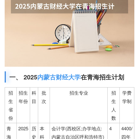
一、 2025
内蒙古财经大学
在青海招生计划
招
招生
科
批
招生专业
招
学费
生
年份
目
次
生
学制
省
人
份
数
青
2025
历
本
会计学(西校区;办学地点:
4
4400/
海
史
科
内蒙古自治区呼和浩特市)
四年