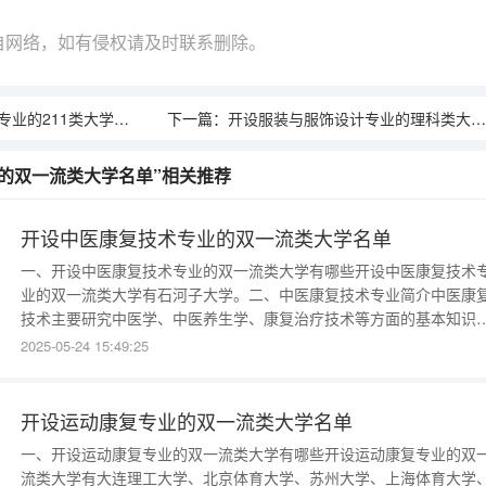
自网络，如有侵权请及时联系删除。
业的211类大学名单
下一篇：
开设服装与服饰设计专业的理科类大学名单
的双一流类大学名单”相关推荐
开设中医康复技术专业的双一流类大学名单
一、开设中医康复技术专业的双一流类大学有哪些开设中医康复技术
业的双一流类大学有石河子大学。二、中医康复技术专业简介中医康
技术主要研究中医学、中医养生学、康复治疗技术等方面的基本知识
技能，进行常见疾病的康复治疗以及中医的养生保健等。例如：运用
2025-05-24 15:49:25
灸、推拿、拔罐、刮痧等疗法进行颈椎病、腰椎病等疾病的康复治疗
运用药膳、食疗进行中医养生保健以实现预防疾病和延年益寿等。 关
词：中医针灸推拿拔罐
开设运动康复专业的双一流类大学名单
一、开设运动康复专业的双一流类大学有哪些开设运动康复专业的双
流类大学有大连理工大学、北京体育大学、苏州大学、上海体育大学