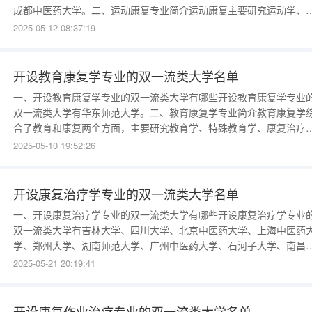
成都中医药大学。二、运动康复专业简介运动康复主要研究运动学、
复学、医学等方面的基本知识和技能，掌握体育运动与人体机体的相
2025-05-12 08:37:19
关系及规律，在训练基地、健身俱乐部、康复机构为不同运动损伤水
的患者进行康复训练计划的设计以及康复训练强度的调整等。关键词
运动员康复理疗医学《运
开设教育康复学专业的双一流类大学名单
一、开设教育康复学专业的双一流类大学有哪些开设教育康复学专业
双一流类大学有华东师范大学。二、教育康复学专业简介教育康复学
合了教育和康复两个方面，主要研究教育学、特殊教育学、康复治疗
学、心理学等方面的基本知识和技能，在特殊教育学校、社会康复机
2025-05-10 19:52:26
等对听力障碍、言语语言障碍、智力障碍、脑瘫、自闭症等特殊儿童
行教育教学和康复治疗并行。例如：听力障碍的儿童进行听力矫治的
时接受教育教学。 关键词
开设康复治疗学专业的双一流类大学名单
一、开设康复治疗学专业的双一流类大学有哪些开设康复治疗学专业
双一流类大学有吉林大学、四川大学、北京中医药大学、上海中医药
学、郑州大学、湖南师范大学、广州中医药大学、石河子大学、南昌
学、天津医科大学、天津中医药大学、上海体育大学、南京医科大学
2025-05-21 20:19:41
南京中医药大学、成都中医药大学、广州医科大学。二、康复治疗学
业简介康复治疗学主要研究基础医学、临床医学、康复治疗学、康复
防与评价等方面的基本知识
开设康复作业治疗专业的双一流类大学名单