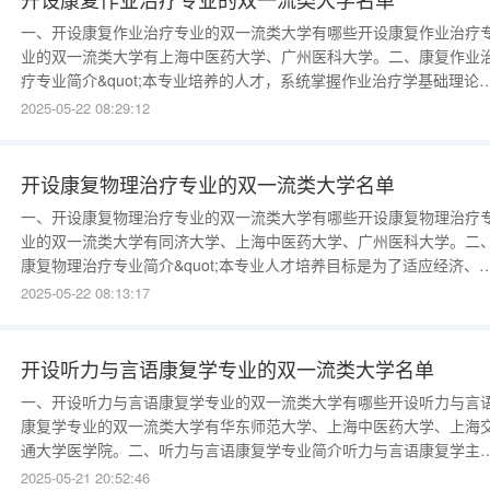
一、开设康复作业治疗专业的双一流类大学有哪些开设康复作业治疗
业的双一流类大学有上海中医药大学、广州医科大学。二、康复作业
疗专业简介&quot;本专业培养的人才，系统掌握作业治疗学基础理论
医学基本知识及相关自然科学知识，具备对常见疾病和残疾的康复治
2025-05-22 08:29:12
疗、评定及预防的基本能力，具备较强的人际交流能力和良好的职业
德。全面实现中西医结合康复人才培养目标，使培养的人才具备初步
学研究能力。例如：具
开设康复物理治疗专业的双一流类大学名单
一、开设康复物理治疗专业的双一流类大学有哪些开设康复物理治疗
业的双一流类大学有同济大学、上海中医药大学、广州医科大学。二
康复物理治疗专业简介&quot;本专业人才培养目标是为了适应经济、
会、文化和科技发展的需要，使培养的人才系统掌握物理治疗学基础
2025-05-22 08:13:17
论、医学基本知识及相关自然科学知识，具备对常见疾病和残疾的康
治疗、评定及预防的基本能力，具备较强的人际交流能力和良好的职
道德。例如：伦理、
开设听力与言语康复学专业的双一流类大学名单
一、开设听力与言语康复学专业的双一流类大学有哪些开设听力与言
康复学专业的双一流类大学有华东师范大学、上海中医药大学、上海
通大学医学院。二、听力与言语康复学专业简介听力与言语康复学主
研究临床听力诊断、听力康复、言语康复学等方面的基本知识和技能
2025-05-21 20:52:46