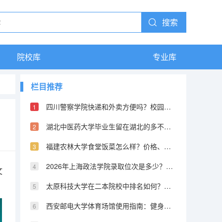
搜索
院校库
专业库
栏目推荐
四川警察学院快递和外卖方便吗？校园内配送和取件点分布
湖北中医药大学毕业生留在湖北的多不多？本地就业认可度
福建农林大学食堂饭菜怎么样？价格、口味和月消费记录
2026年上海政法学院录取位次是多少？物理类和历史类分别解读
文
太原科技大学在二本院校中排名如何？优势专业和录取数据对比
西安邮电大学体育场馆使用指南：健身房、游泳馆和球场