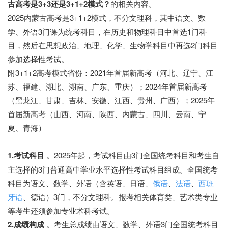
古高考是3+3还是3+1+2模式？
的相关内容。
2025内蒙古高考是3+1+2模式，不分文理科，其中语文、数
学、外语3门课为统考科目，在历史和物理科目中首选1门科
目，然后在思想政治、地理、化学、生物学科目中再选2门科目
参加选择性考试。
附3+1+2高考模式省份：2021年首届新高考（河北、辽宁、江
苏、福建、湖北、湖南、广东、重庆）；2024年首届新高考
（黑龙江、甘肃、吉林、安徽、江西、贵州、广西）；2025年
首届新高考（山西、河南、陕西、内蒙古、四川、云南、宁
夏、青海）
1.考试科目
。2025年起，考试科目由3门全国统考科目和考生自
主选择的3门普通高中学业水平选择性考试科目组成。全国统考
科目为语文、数学、外语（含英语、日语、
俄语
、
法语
、
西班
牙语
、德语）3门，不分文理科。报考相关体育类、艺术类专业
等考生还须参加专业术科考试。
2.成绩构成
。考生总成绩由语文、数学、外语3门全国统考科目