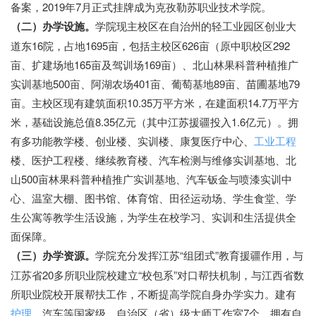
备案，
2019
年
7
月正式挂牌成为克孜勒苏职业技术学院。
（二）办学设施。
学院现主校区在自治州的轻工业园区创业大
道东
16
院，占地
1
6
95
亩，包括
主校区
626亩（原中职校区292
亩、扩建场地165亩及驾训场169亩）、
北山林果科普种植推广
实训基地
500亩、阿湖农场401亩、葡萄基地89亩、苗圃基地79
亩。
主校区现有建筑面积
10.35
万平方米，在建面积
14.7
万平方
米，基础设施总值
8.35
亿元（其中江苏援疆投入
1.6
亿元）。拥
有多功能教学楼、创业楼、实训楼、康复医疗中心、
工业工程
楼、医护工程楼、继续教育楼、汽车检测与维修实训基地、北
山
500
亩林果科普种植推广实训基地、汽车钣金与喷漆实训中
心、温室大棚、图书馆、体育馆、田径运动场、学生食堂、学
生公寓等教学生活设施，为学生在校学习、实训和生活提供全
面保障。
（三）办学资源。
学院充分发挥江苏
“
组团式
”
教育援疆作用，与
江苏省
20
多所职业院校建立
“
校包系
”
对口帮扶机制，与江西省数
所职业院校开展帮扶工作，不断提高学院自身办学实力。建有
护理
、汽车等国家级、自治区（省）级大师工作室
7
个，拥有自