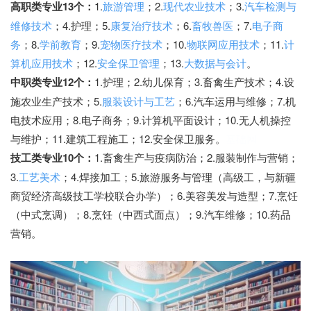
高职类专业
13个：
1.
旅游管理
；
2.
现代农业技术
；
3.
汽车检测与
维修技术
；
4.
护理；
5.
康复治疗技术
；
6.
畜牧兽医
；
7.
电子商
务
；
8.
学前教育
；
9.
宠物医疗技术
；
10.
物联网应用技术
；
11.
计
算机应用技术
；
12.
安全保卫管理
；
13.
大数据与会计
。
中职类专业
12个：
1.
护理；
2.
幼儿保育；
3.
畜禽生产技术；
4.
设
施农业生产技术；
5.
服装设计与工艺
；
6.
汽车运用与维修；
7.
机
电技术应用；
8.
电子商务；
9.
计算机平面设计；
10.
无人机操控
与维护；
11.
建筑工程施工；
12.
安全保卫服务。
基础网
技工类专业
10个：
1.
畜禽生产与疫病防治；
2.
服装制作与营销；
3.
工艺美术
；
4.
焊接加工；
5.
旅游服务与管理（高级工，与新疆
商贸经济高级技工学校联合办学）；
6.
美容美发与造型；
7.
烹饪
（中式烹调）；
8.
烹饪（中西式面点）；
9.
汽车维修；
10.
药品
营销。