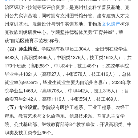
治区级职业技能等级评价资质，是克州社会科学普及基地、克
州公共实训基地，同时拥有克州图书馆分管。建有建筑人才克
州培训基地、服装设计与制作实训基地、非物质
文化遗产
柯尔
克孜族刺绣研发中心。学院坚持德智体美劳
“
五育并举
”
，荣
获
“
自治区德育示范校
”
称号。
（四）师生情况。
学院现有教职员工
30
4
人，全日制在校学生
6483
人（高职类
3465
人，中职类
1376
人，技工类
1642
人），共
170
个班级（高职
88
个，中职
34
个，技工
48
个）；
2022
年学院
毕业生共
1021
人（高职
27
人，中职
578
人，技工
416
人），总体
就业率为
92.39%
，毕业生就业主要为自治州各县市；
2023
年学
院毕业生
1463
人（高职
706
人，中职
442
人，技工
315
人）；目
前实习生
2142
人，高职
1119
人，中职
554
人，技工
469
人。
（五）专业设置。
学院设有医护工程系、工业工程系、农经工
程系、教育艺术与文化旅游系、信息技术系、马克思主义学
院、公共基础部、继续教育部等
8
个教学单位，开设高职类、中
职类及技工类专业
35
个。