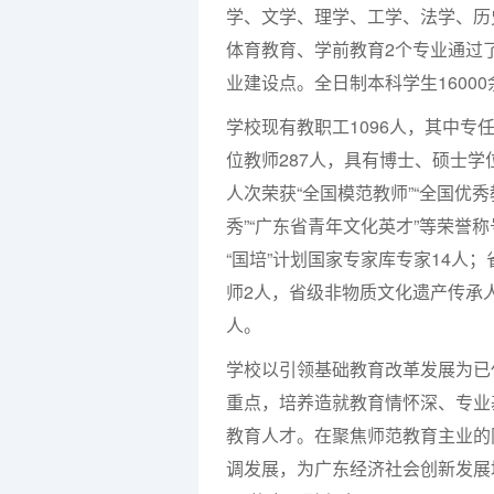
学、文学、理学、工学、法学、历
体育教育、学前教育
2
个专业通过
业建设点。全日制本科学生
16000
学校现有教职工
1096
人，其中专
位教师
287
人，具有博士、硕士学
人次荣获
“
全国模范教师
”“
全国优秀
秀
”“
广东省青年文化英才
”
等荣誉称
“国培”计划国家专家库专家
14
人；
师
2
人，省级非物质文化遗产传承
人。
学校以引领基础教育改革发展为已
重点，培养造就教育情怀深、专业
教育人才。在聚焦师范教育主业的
调发展，为广东经济社会创新发展