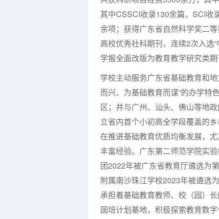
其中
CSSCI
收录
130
余篇，
SCI
收
余项；获得广东省自然科学奖二等
高校优秀社科期刊，连续
2
次入选
学报全面改版为教育教学研究类期
学校主动服务广东省基础教育和地
而兴、为基础教育而谋”的办学特
区；并与广州、汕头、佛山等地政
立省内首个小初高全学段覆盖的乡
在推进基础教育优质均衡发展，尤
丰富经验。广东第二师范学院实验
团
2022
年被广东省教育厅遴选为
附属南沙珠江学校
2023
年被遴选
承担着基础教育教师、校（园）长
国培计划基地，积极探索教育数字