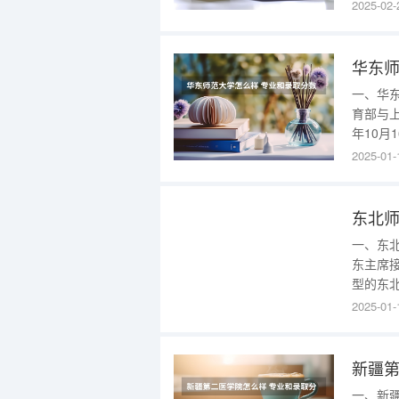
于培养
2025-02-
业教育师
的广西
要，学
华东师
一、华
育部与
年10月
础，同
2025-01-
分系科
16所重
合
东北师
一、东北
东主席
型的东北
东北地区
2025-01-
年4月更
设大学。
新疆第
一、新