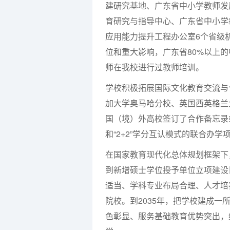
建研究基地、广东省中小学教师发
育研究与指导中心、广东省中小学
应用能力提升工程办公室
6
个省级
位和重大影响，广东省
80%
以上的
师在我校进行过教师培训。
学校积极拓展国际文化教育交流与
加大学奥马哈分校、英国西英格兰
国（境）外高校签订了合作备忘录
和
“2+2”
学分互认模式的联合办学
在国家教育现代化总体规划框架下
到新增硕士学位授予单位立项建设
适当、学科专业布局合理、人才培
院校。到
2035
年，把学校建成一
色彰显、服务基础教育优势突出，