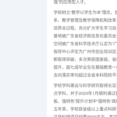
强
”
的应用型人才。
学校树立
“
教学以学生为本
”
理念，
系、教学管理及教学保障机制改革
培养全过程，充分扩大学生学习自
基地被广东省经济和信息化委员会
空间被广东省科学技术厅认定为“
指导中心评定为广州市创业培训定
断取得突破，多次荣获国家级、省
提升，超七成毕业生在基础教育一
去向落实率均超过全省本科院校平
学校学科建设与科学研究取得长足
点学科，并于
2023
年
1
月顺利通过
板、强特色”提升计划中“强特色
五年来，学校获省级以上重点科研
共获科研项目经费
3500
余万，其