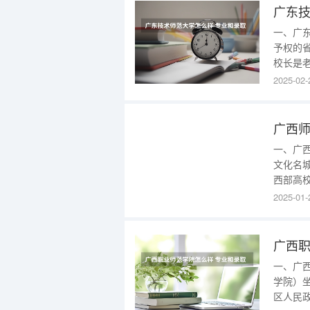
广东技
一、广
予权的
校长是老
年、2
2025-02-
财贸管
有东校
士
广西师
一、广
文化名
西部高校
高校，全
2025-01-
亩，各类
校已发展
广西职
一、广
学院）
区人民