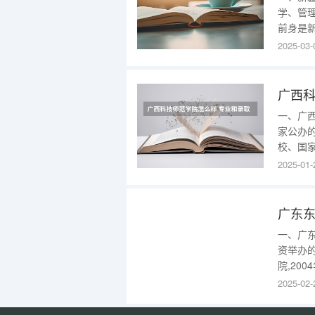
学、管
前身是
学院。
2025-03-
取合作办
克拉玛依
学院。
广西科
一、广
家公办
校、国家
创空间
2025-01-
（学院
师资培
民族传
广东东
一、广
资举办
院,20
院”,2
2025-02-
紧缺人才
学院，