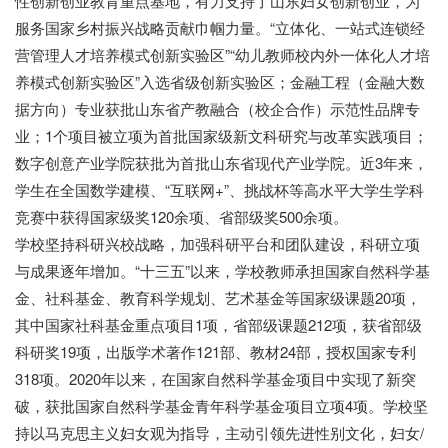
性创新创业教育重点基地，有力支持了山东妇女创新创业，为
服务国家乡村振兴战略贡献巾帼力量。“立体化、一站式连锁经
营管理人才培养模式创新实验区”“幼儿教师校内外一体化人才培
养模式创新实验区”入选省级创新实验区；金融工程（金融大数
据方向）专业获批山东省产教融合（校企合作）示范性品牌专
业；1个项目被立项为首批国家级新文科研究与改革实践项目；
数字创意产业学院获批为首批山东省现代产业学院。近3年来，
学生在全国数学建模、“互联网+”、挑战杯等高水平大学生学科
竞赛中获得国家级奖120余项、省部级奖500余项。
学校坚持科研兴校战略，加强科研平台和团队建设，科研立项
与成果逐年增加。
“十三五”以来，学校教师承担国家自然科学基
金、社科基金、教育科学规划、艺术基金等国家级课题20项，
其中国家社科基金重点项目1项，省部级课题212项，获省部级
科研奖19项，出版学术著作121部、教材24部，授权国家专利
318项。2020年以来，在国家自然科学基金项目中实现了新突
破，获批国家自然科学基金青年科学基金项目立项4项。学校坚
持以马克思主义妇女观为指导，主动引领先进性别文化，妇女/