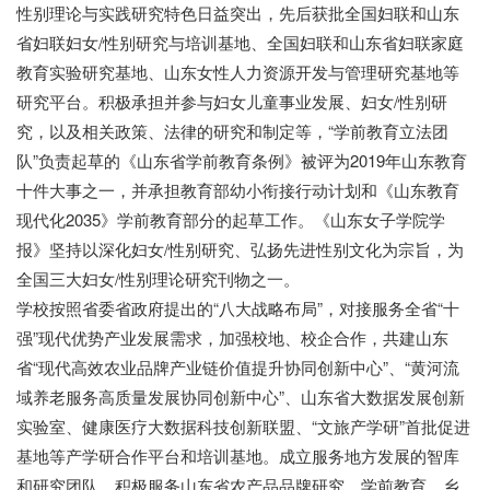
性别理论与实践研究特色日益突出，先后获批全国妇联和山东
省妇联妇女/性别研究与培训基地、全国妇联和山东省妇联家庭
教育实验研究基地、山东女性人力资源开发与管理研究基地等
研究平台。积极承担并参与妇女儿童事业发展、妇女/性别研
究，以及相关政策、法律的研究和制定等，“学前教育立法团
队”负责起草的《山东省学前教育条例》被评为2019年山东教育
十件大事之一，并承担教育部幼小衔接行动计划和《山东教育
现代化2035》学前教育部分的起草工作。《山东女子学院学
报》坚持以深化妇女/性别研究、弘扬先进性别文化为宗旨，为
全国三大妇女/性别理论研究刊物之一。
学校按照省委省政府提出的
“八大战略布局”，对接服务全省“十
强”现代优势产业发展需求，加强校地、校企合作，共建山东
省“现代高效农业品牌产业链价值提升协同创新中心”、“黄河流
域养老服务高质量发展协同创新中心”、山东省大数据发展创新
实验室、健康医疗大数据科技创新联盟、“文旅产学研”首批促进
基地等产学研合作平台和培训基地。成立服务地方发展的智库
和研究团队，积极服务山东省农产品品牌研究、学前教育、乡