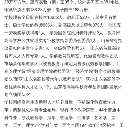
28万平方米。建有实验（训）室95个，校外实习基地381余处。
馆藏纸质图书138.23万册，电子图书168万册。
学校现有全日制在校生
16672人。教职工920人，其中具有博
士、硕士学位的教师836人，副高级及以上职称373人；全国五
一劳动奖章获得者1人、享受国务院政府特殊津贴2人、教育部
高等学校公共管理类专业教学指导委员会委员1人、山东省有突
出贡献的中青年专家1人、省级教学名师5人、山东省首批高端
智库人才入库专家1人。学前教育教研室、旅游管理教学团队、
市场营销学教学团队被省教育厅确定为省级优秀教学团队，工
商管理学院“经济管理学院教师团队”、经济学院“数字金融教师
团队”荣获“山东省高校黄大年式教师团队”。获批山东省高等学
校优势学科人才团队1个、山东省高等学校青年创新团队发展计
划立项团队4个。
学校围绕高素质应用型人才培养目标，不断深化教育教学改
革，调整优化学科专业布局。现有
15个教学院部，44个普通本
科专业，涉及教育学、法学、管理学、经济学、艺术学、文
学、工学、理学8个学科门类，面向全国19个省/自治区招生。工