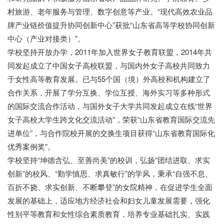
村旅游、老年服务与管理、数字创意等产业。“现代高效农业品
牌产业链价值提升协同创新中心”获批“山东省高等学校协同创新
中心（产业对接类）”。
基础网
学校坚持开放办学，
2011年加入世界女子教育联盟，2014年共
同发起成立了中国女子高校联盟，与国内外女子高校共同致力
于女性高等教育发展。已与55个国（境）外高校和机构建立了
合作关系，开展了学分互换、学位互授、海外实习等多种形式
的国际交流合作活动，与国外女子大学共同发起成立在线“世界
女子高校大学生跨文化交流活动”，荣获“山东省教育国际交流先
进单位”，与合作院校开展的交换生项目获得“山东省教育国际化
优秀案例奖”。
学校坚持
“坤德含弘、至善尚美”的校训，弘扬“团结进取、求实
创新”的校风、“勤学慎思、求真敏行”的学风，秉承“自强不息、
百折不挠、求实创新、不断攀登”的女院精神，在促进学生全面
发展的基础上，适应地方经济社会和妇女儿童发展需要，强化
性别平等教育和女性综合素质教育，培养专业基础扎实、实践